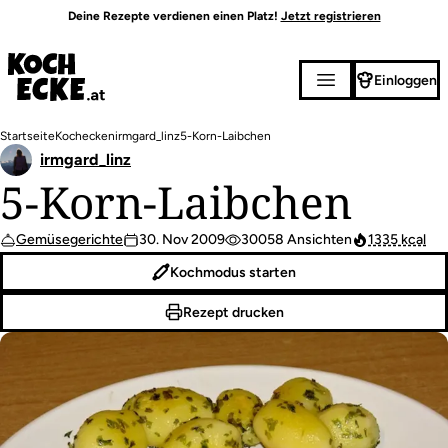
Direkt
Deine Rezepte verdienen einen Platz!
Jetzt registrieren
zum
Inhalt
Einloggen
Pfadnavigation
Startseite
Kochecken
irmgard_linz
5-Korn-Laibchen
irmgard_linz
5-Korn-Laibchen
Gemüsegerichte
30. Nov 2009
30058 Ansichten
1335 kcal
Kochmodus starten
Rezept drucken