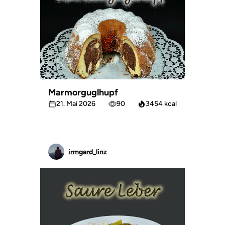
Marmorguglhupf
21. Mai 2026
90
3454 kcal
irmgard_linz