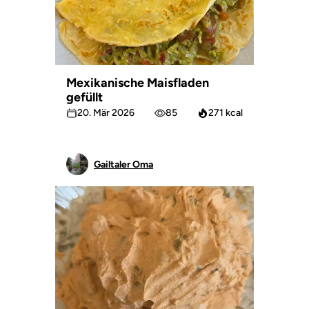
Mexikanische Maisfladen
gefüllt
20. Mär 2026
85
271 kcal
Gailtaler Oma