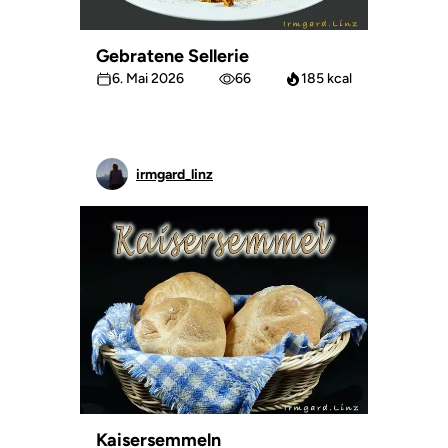
Gebratene Sellerie
6. Mai 2026
66
185 kcal
irmgard_linz
Kaisersemmeln