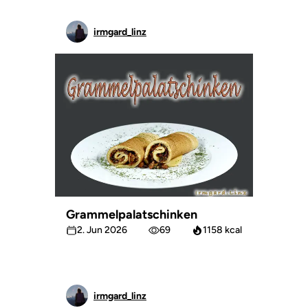
irmgard_linz
Grammelpalatschinken
2. Jun 2026
69
1158 kcal
irmgard_linz