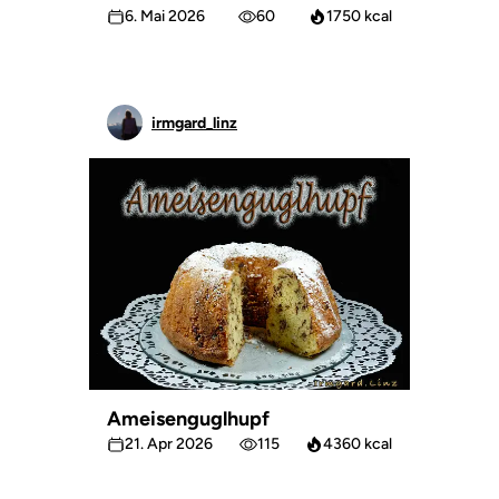
6. Mai 2026
60
1750 kcal
irmgard_linz
Ameisenguglhupf
21. Apr 2026
115
4360 kcal