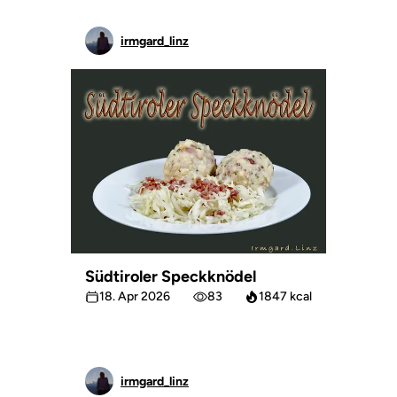
irmgard_linz
Südtiroler Speckknödel
18. Apr 2026
83
1847 kcal
irmgard_linz