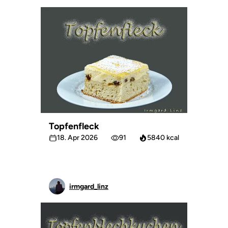
Topfenfleck
18. Apr 2026
91
5840 kcal
irmgard_linz