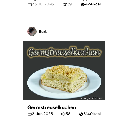
25. Jul 2026
39
424 kcal
Burt
Germstreuselkuchen
2. Jun 2026
58
5140 kcal