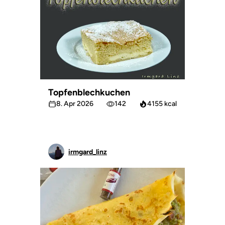
Topfenblechkuchen
8. Apr 2026
142
4155 kcal
irmgard_linz