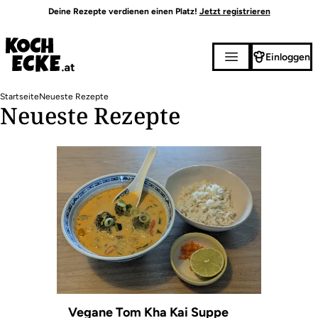
Direkt
Deine Rezepte verdienen einen Platz!
Jetzt registrieren
zum
Inhalt
Einloggen
Pfadnavigation
Startseite
Neueste Rezepte
Neueste Rezepte
Vegane Tom Kha Kai Suppe