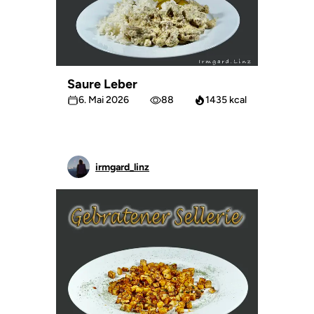
Saure Leber
6. Mai 2026
88
1435 kcal
irmgard_linz