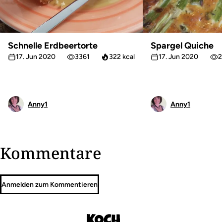
Schnelle Erdbeertorte
Spargel Quiche
17. Jun 2020
3361
322 kcal
17. Jun 2020
2
Anny1
Anny1
Kommentare
Anmelden zum Kommentieren