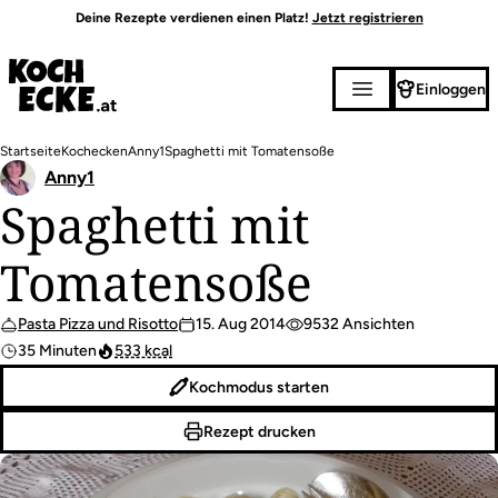
Direkt
Deine Rezepte verdienen einen Platz!
Jetzt registrieren
zum
Inhalt
Einloggen
Pfadnavigation
Startseite
Kochecken
Anny1
Spaghetti mit Tomatensoße
Anny1
Spaghetti mit
Tomatensoße
Pasta Pizza und Risotto
15. Aug 2014
9532 Ansichten
35 Minuten
533 kcal
Kochmodus starten
Rezept drucken