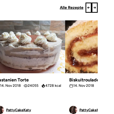
Alle Rezepte
astanien Torte
Biskuitroulade Messi
14. Nov 2018
24055
4728 kcal
14. Nov 2018
22327
PattyCakeKaty
PattyCakeKaty