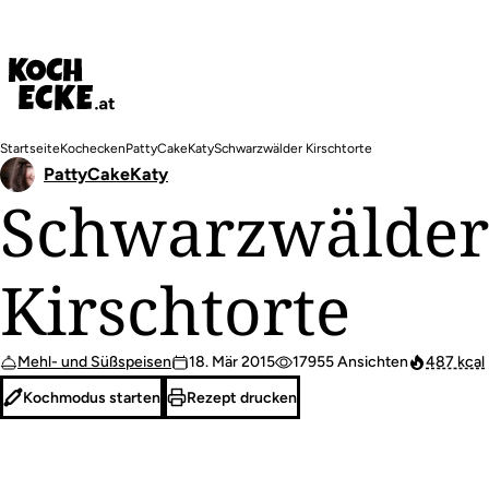
Direkt
zum
Inhalt
Pfadnavigation
Startseite
Kochecken
PattyCakeKaty
Schwarzwälder Kirschtorte
PattyCakeKaty
Schwarzwälder
Kirschtorte
Mehl- und Süßspeisen
18. Mär 2015
17955 Ansichten
487 kcal
Kochmodus starten
Rezept drucken