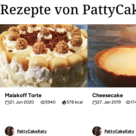
Rezepte von PattyCa
Malakoff Torte
Cheesecake
21. Jun 2020
5940
578 kcal
27. Jan 2019
17
PattyCakeKaty
PattyCakeKaty