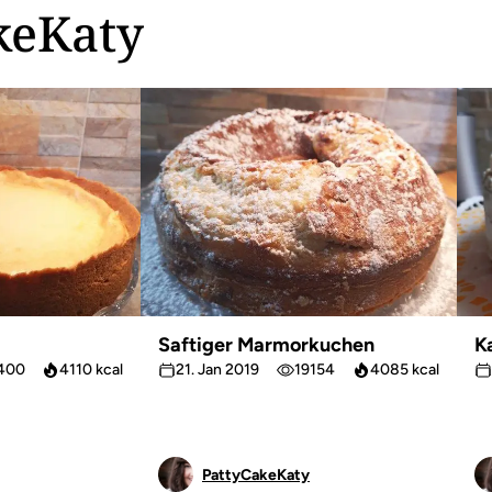
keKaty
Saftiger Marmorkuchen
K
400
4110 kcal
21. Jan 2019
19154
4085 kcal
PattyCakeKaty