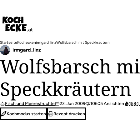
Direkt
zum
Inhalt
Pfadnavigation
Startseite
Kochecken
irmgard_linz
Wolfsbarsch mit Speckkräutern
irmgard_linz
Wolfsbarsch mi
Speckkräutern
Fisch und Meeresfrüchte
23. Jun 2009
10605 Ansichten
1584 
Kochmodus starten
Rezept drucken