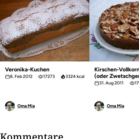
Veronika-Kuchen
Kirschen-Vollkor
(oder Zwetschge
8. Feb 2012
17273
3324 kcal
31. Aug 2011
1
Oma Mia
Oma Mia
Kommentare