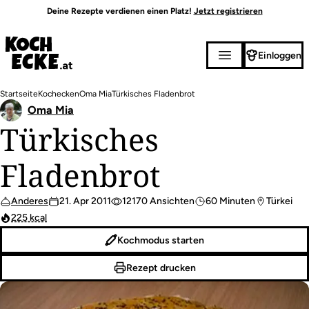
Direkt
Deine Rezepte verdienen einen Platz!
Jetzt registrieren
zum
Inhalt
Einloggen
Pfadnavigation
Startseite
Kochecken
Oma Mia
Türkisches Fladenbrot
Oma Mia
Türkisches
Fladenbrot
Anderes
21. Apr 2011
12170 Ansichten
60 Minuten
Türkei
225 kcal
Kochmodus starten
Rezept drucken