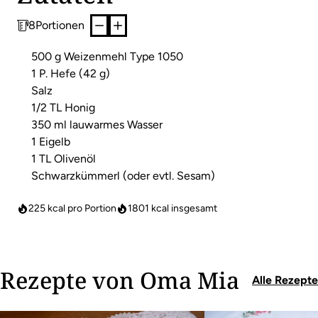
8
Portionen
500 g Weizenmehl Type 1050
1 P. Hefe (42 g)
Salz
1/2 TL Honig
350 ml lauwarmes Wasser
1 Eigelb
1 TL Olivenöl
Schwarzkümmerl (oder evtl. Sesam)
225 kcal pro Portion
1801
kcal insgesamt
Rezepte von Oma Mia
Alle Rezepte