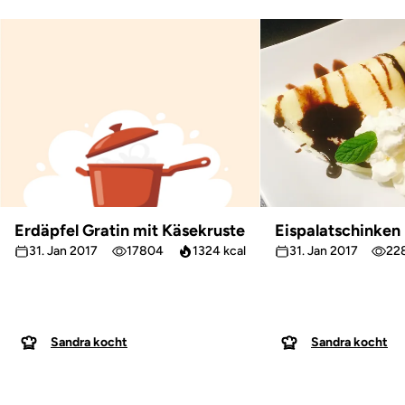
Erdäpfel Gratin mit Käsekruste
Eispalatschinken
31. Jan 2017
17804
1324 kcal
31. Jan 2017
22
Sandra kocht
Sandra kocht