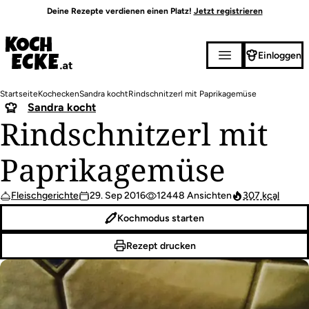
Direkt
Deine Rezepte verdienen einen Platz!
Jetzt registrieren
zum
Inhalt
Einloggen
Pfadnavigation
Startseite
Kochecken
Sandra kocht
Rindschnitzerl mit Paprikagemüse
Sandra kocht
Rindschnitzerl mit
Paprikagemüse
Fleischgerichte
29. Sep 2016
12448 Ansichten
307 kcal
Kochmodus starten
Rezept drucken