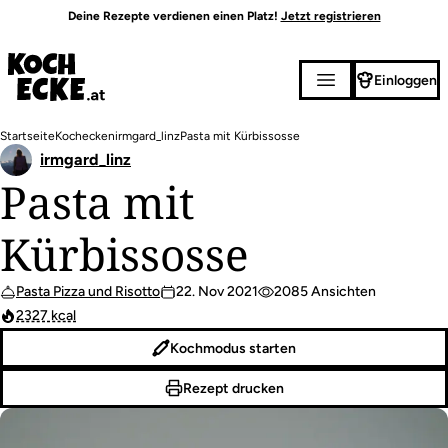
Direkt
Deine Rezepte verdienen einen Platz!
Jetzt registrieren
zum
Inhalt
Einloggen
Pfadnavigation
Startseite
Kochecken
irmgard_linz
Pasta mit Kürbissosse
irmgard_linz
Pasta mit
Kürbissosse
Pasta Pizza und Risotto
22. Nov 2021
2085 Ansichten
2327 kcal
Kochmodus starten
Rezept drucken