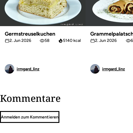
Germstreuselkuchen
Grammelpalatsch
2. Jun 2026
58
5140 kcal
2. Jun 2026
6
irmgard_linz
irmgard_linz
Kommentare
Anmelden zum Kommentieren