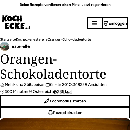
Direkt
Deine Rezepte verdienen einen Platz!
Jetzt registrieren
zum
Inhalt
Einloggen
Pfadnavigation
Startseite
Kochecken
esterelle
Orangen-Schokoladentorte
esterelle
Orangen-
Schokoladentorte
Mehl- und Süßspeisen
6. Mär 2010
19339 Ansichten
300 Minuten
Österreich
336 kcal
Kochmodus starten
Rezept drucken