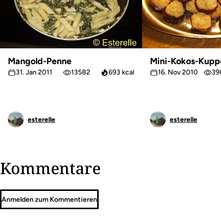
Mangold-Penne
Mini-Kokos-Kupp
31. Jan 2011
13582
693 kcal
16. Nov 2010
39
esterelle
esterelle
Kommentare
Anmelden zum Kommentieren