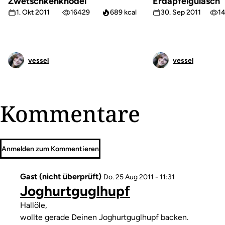
Zwetschkenknödel
Erdäpfelgulasch
1. Okt 2011
16429
689 kcal
30. Sep 2011
1
vessel
vessel
Kommentare
Anmelden zum Kommentieren
Gast (nicht überprüft)
Do. 25 Aug 2011 - 11:31
Joghurtguglhupf
Kommentar
Hallöle,
wollte gerade Deinen Joghurtguglhupf backen.