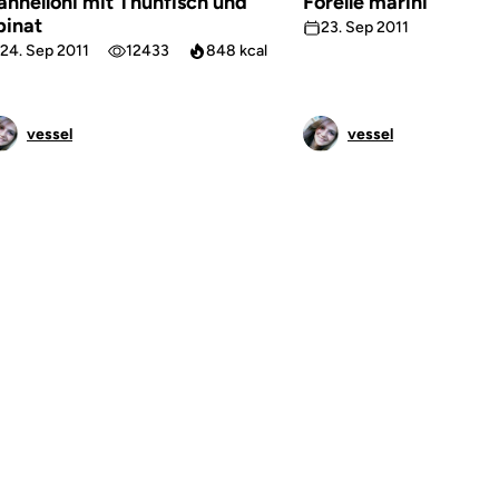
annelloni mit Thunfisch und
Forelle mariniert
pinat
23. Sep 2011
10870
24. Sep 2011
12433
848 kcal
vessel
vessel