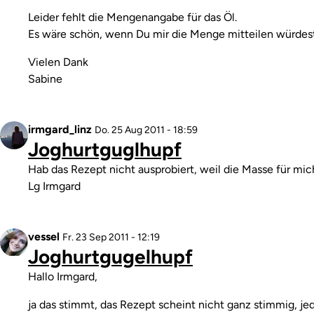
Leider fehlt die Mengenangabe für das Öl.
Es wäre schön, wenn Du mir die Menge mitteilen würdest
Vielen Dank
Sabine
Profilbild
irmgard_linz
Antwort
Do. 25 Aug 2011 - 18:59
Joghurtguglhupf
auf
Joghurtguglhupf
Kommentar
Hab das Rezept nicht ausprobiert, weil die Masse für m
von
Lg Irmgard
Gast
(nicht
überprüft)
Profilbild
vessel
Antwort
Fr. 23 Sep 2011 - 12:19
Joghurtgugelhupf
auf
Joghurtguglhupf
Kommentar
Hallo Irmgard,
von
irmgard_linz
ja das stimmt, das Rezept scheint nicht ganz stimmig, je