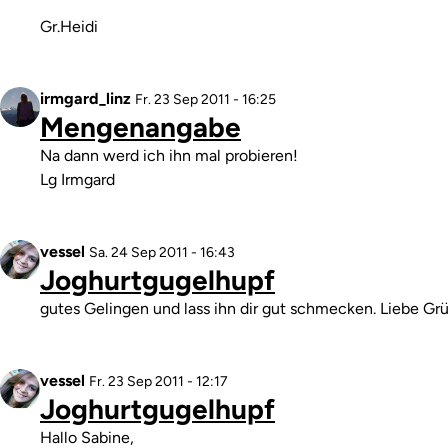
Gr.Heidi
Profilbild
irmgard_linz
Antwort
Fr. 23 Sep 2011 - 16:25
Mengenangabe
auf
Joghurtgugelhupf
Kommentar
Na dann werd ich ihn mal probieren!
von
Lg Irmgard
vessel
Profilbild
vessel
Antwort
Sa. 24 Sep 2011 - 16:43
Joghurtgugelhupf
auf
Mengenangabe
Kommentar
gutes Gelingen und lass ihn dir gut schmecken. Liebe Gr
von
irmgard_linz
Profilbild
vessel
Antwort
Fr. 23 Sep 2011 - 12:17
Joghurtgugelhupf
auf
Joghurtguglhupf
Kommentar
Hallo Sabine,