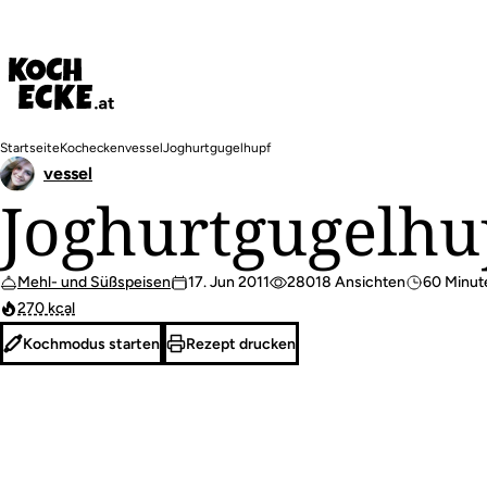
Direkt
zum
Inhalt
Pfadnavigation
Startseite
Kochecken
vessel
Joghurtgugelhupf
vessel
Joghurtgugelhu
Mehl- und Süßspeisen
17. Jun 2011
28018 Ansichten
60 Minut
270 kcal
Kochmodus starten
Rezept drucken