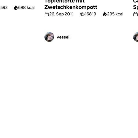
Topfentorte mit
C
Zwetschkenkompott
S
4593
698 kcal
26. Sep 2011
16819
295 kcal
vessel