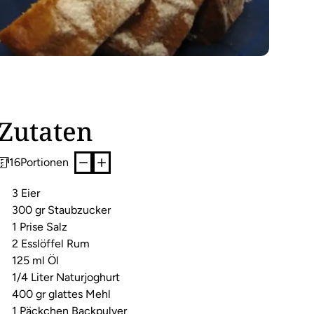
Zutaten
16
Portionen
3 Eier
300 gr Staubzucker
1 Prise Salz
2 Esslöffel Rum
125 ml Öl
1/4 Liter Naturjoghurt
400 gr glattes Mehl
1 Päckchen Backpulver