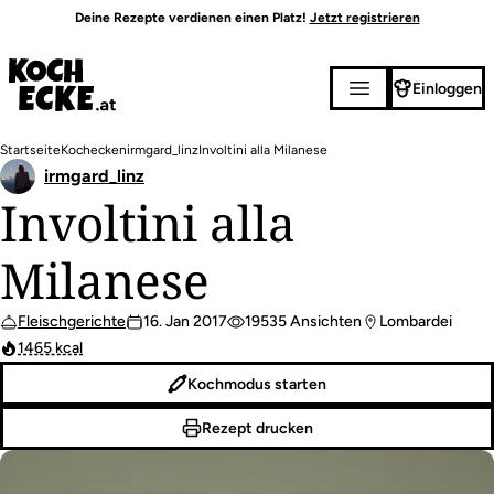
Direkt
Deine Rezepte verdienen einen Platz!
Jetzt registrieren
zum
Inhalt
Einloggen
Pfadnavigation
Startseite
Kochecken
irmgard_linz
Involtini alla Milanese
irmgard_linz
Involtini alla
Milanese
Fleischgerichte
16. Jan 2017
19535 Ansichten
Lombardei
1465 kcal
Kochmodus starten
Rezept drucken