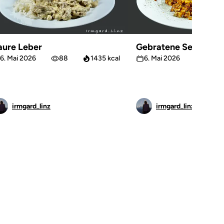
aure Leber
Gebratene Sellerie
6. Mai 2026
88
1435 kcal
6. Mai 2026
63
irmgard_linz
irmgard_linz