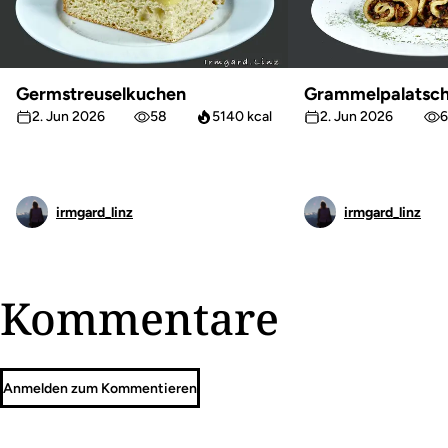
Germstreuselkuchen
Grammelpalatsch
2. Jun 2026
58
5140 kcal
2. Jun 2026
6
irmgard_linz
irmgard_linz
Kommentare
Anmelden zum Kommentieren