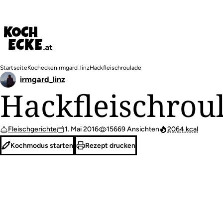
Direkt
zum
Inhalt
Pfadnavigation
Startseite
Kochecken
irmgard_linz
Hackfleischroulade
irmgard_linz
Hackfleischrou
Fleischgerichte
1. Mai 2016
15669 Ansichten
2064 kcal
Kochmodus starten
Rezept drucken