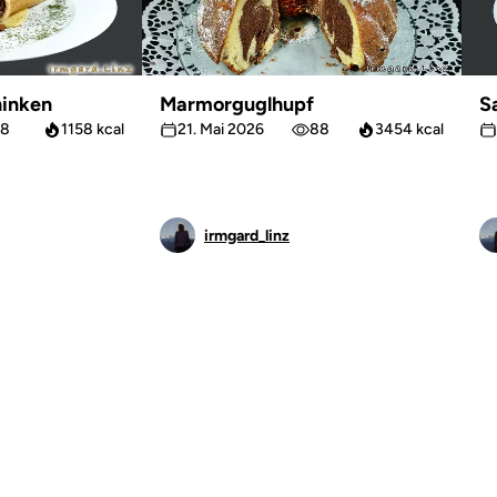
inken
Marmorguglhupf
S
8
1158 kcal
21. Mai 2026
88
3454 kcal
irmgard_linz