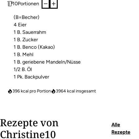
10
Portionen
(B=Becher)
4 Eier
1 B. Sauerrahm
1 B. Zucker
1 B. Benco (Kakao)
1 B. Mehl
1 B. geriebene Mandeln/Nüsse
1/2 B. Öl
1 Pk. Backpulver
396 kcal pro Portion
3964
kcal insgesamt
Rezepte von
Alle
Christine10
Rezepte