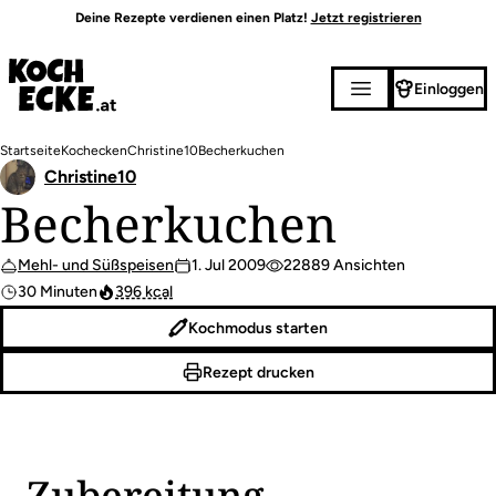
Direkt
Deine Rezepte verdienen einen Platz!
Jetzt registrieren
zum
Inhalt
Einloggen
Pfadnavigation
Startseite
Kochecken
Christine10
Becherkuchen
Christine10
Becherkuchen
Mehl- und Süßspeisen
1. Jul 2009
22889 Ansichten
30 Minuten
396 kcal
Kochmodus starten
Rezept drucken
Zubereitung