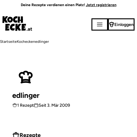
Direkt
Deine Rezepte verdienen einen Platz!
Jetzt registrieren
zum
Inhalt
Einloggen
Pfadnavigation
Startseite
Kochecken
edlinger
edlinger
1 Rezept
Seit
3. Mär 2009
Rezepte