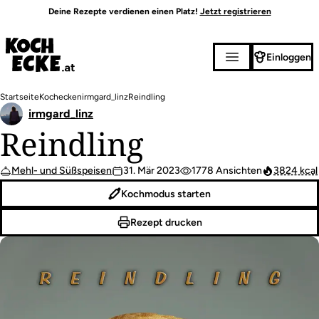
Direkt
Deine Rezepte verdienen einen Platz!
Jetzt registrieren
zum
Inhalt
Einloggen
Pfadnavigation
Startseite
Kochecken
irmgard_linz
Reindling
irmgard_linz
Reindling
Mehl- und Süßspeisen
31. Mär 2023
1778 Ansichten
3824 kcal
Kochmodus starten
Rezept drucken