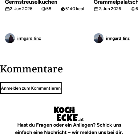
Germstreuselkuchen
Grammelpalatsch
2. Jun 2026
58
5140 kcal
2. Jun 2026
6
irmgard_linz
irmgard_linz
Kommentare
Anmelden zum Kommentieren
Hast du Fragen oder ein Anliegen? Schick uns
einfach eine Nachricht – wir melden uns bei dir.