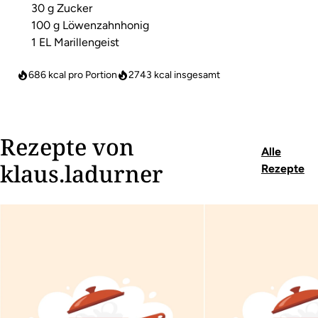
30 g Zucker
100 g Löwenzahnhonig
1 EL Marillengeist
686 kcal pro Portion
2743
kcal insgesamt
Rezepte von
Alle
klaus.ladurner
Rezepte