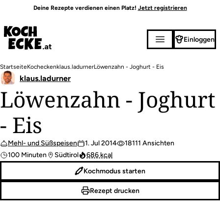
Direkt
Deine Rezepte verdienen einen Platz!
Jetzt registrieren
zum
Inhalt
Einloggen
Pfadnavigation
Startseite
Kochecken
klaus.ladurner
Löwenzahn - Joghurt - Eis
klaus.ladurner
Löwenzahn - Joghurt
- Eis
Mehl- und Süßspeisen
1. Jul 2014
18111 Ansichten
100 Minuten
Südtirol
686 kcal
Kochmodus starten
Rezept drucken