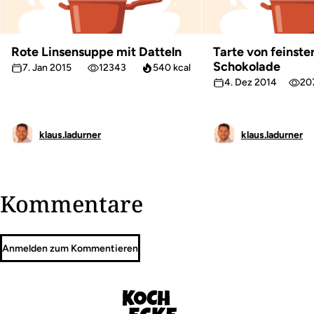
Rote Linsensuppe mit Datteln
Tarte von feinst
Schokolade
7. Jan 2015
12343
540 kcal
4. Dez 2014
20
klaus.ladurner
klaus.ladurner
Kommentare
Anmelden zum Kommentieren