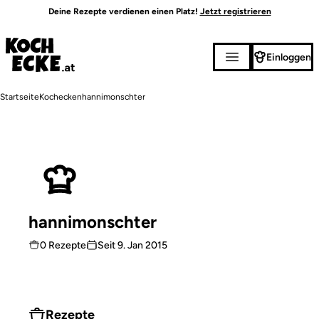
Direkt
Deine Rezepte verdienen einen Platz!
Jetzt registrieren
zum
Inhalt
Einloggen
Pfadnavigation
Startseite
Kochecken
hannimonschter
hannimonschter
0 Rezepte
Seit
9. Jan 2015
Rezepte