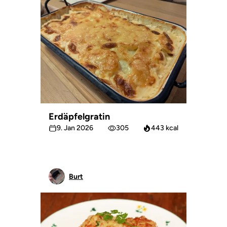
Erdäpfelgratin
9. Jan 2026
305
443 kcal
Burt