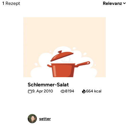
1
Rezept
Schlemmer-Salat
9. Apr 2010
8194
664 kcal
setter