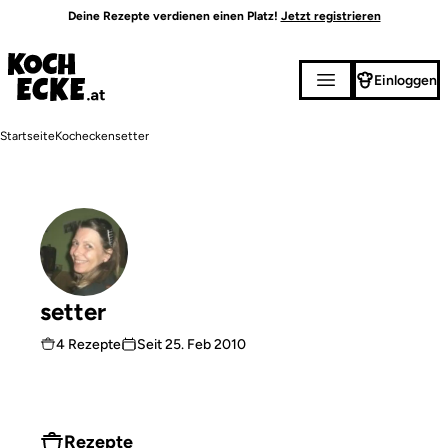
Direkt
Deine Rezepte verdienen einen Platz!
Jetzt registrieren
zum
Inhalt
Einloggen
Pfadnavigation
Startseite
Kochecken
setter
setter
4 Rezepte
Seit
25. Feb 2010
Rezepte