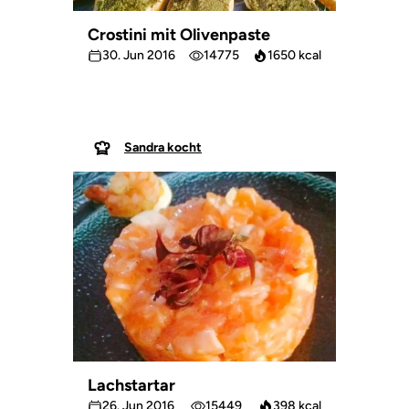
Crostini mit Olivenpaste
30. Jun 2016
14775
1650 kcal
Sandra kocht
Lachstartar
26. Jun 2016
15449
398 kcal