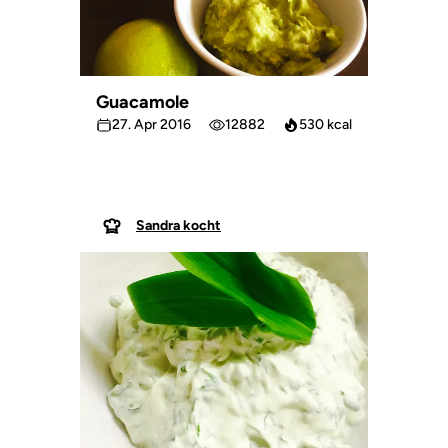
Guacamole
27. Apr 2016
12882
530 kcal
Sandra kocht