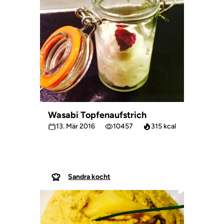
Wasabi Topfenaufstrich
13. Mär 2016
10457
315 kcal
Sandra kocht