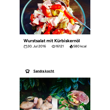
Wurstsalat mit Kürbiskernöl
30. Jul 2016
16121
580 kcal
Sandra kocht