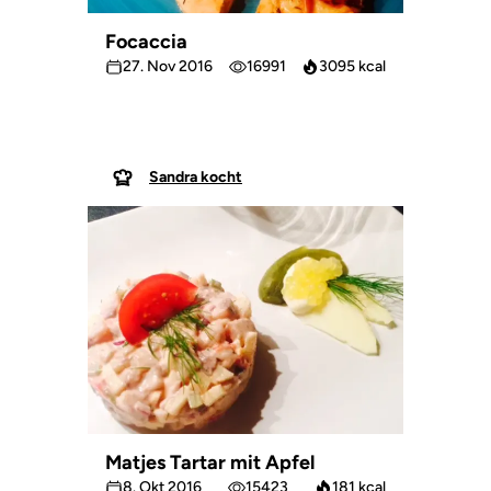
Focaccia
27. Nov 2016
16991
3095 kcal
Sandra kocht
Matjes Tartar mit Apfel
8. Okt 2016
15423
181 kcal