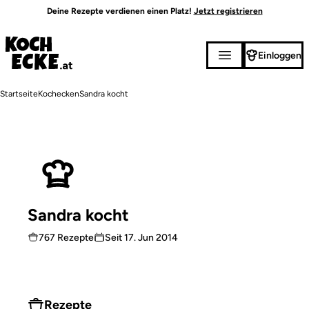
Direkt
Deine Rezepte verdienen einen Platz!
Jetzt registrieren
zum
Inhalt
Einloggen
Pfadnavigation
Startseite
Kochecken
Sandra kocht
Sandra kocht
767 Rezepte
Seit
17. Jun 2014
Rezepte