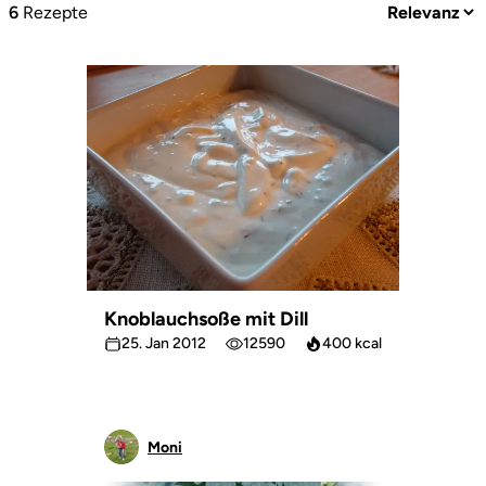
6
Rezepte
Knoblauchsoße mit Dill
25. Jan 2012
12590
400 kcal
Moni