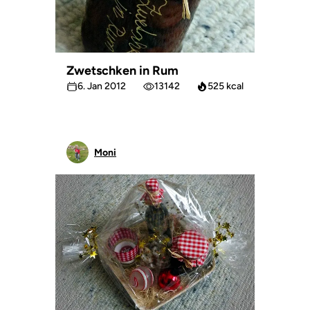
Zwetschken in Rum
6. Jan 2012
13142
525 kcal
Moni