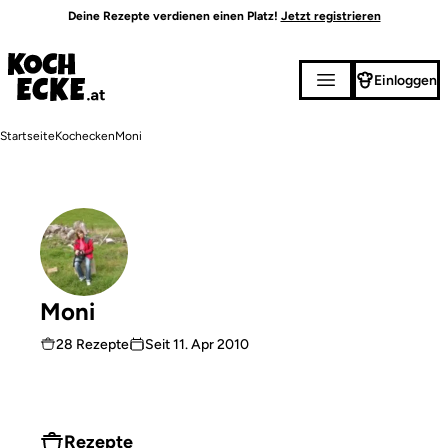
Direkt
Deine Rezepte verdienen einen Platz!
Jetzt registrieren
zum
Inhalt
Einloggen
Pfadnavigation
Startseite
Kochecken
Moni
Moni
28 Rezepte
Seit
11. Apr 2010
Rezepte