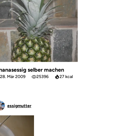
nanasessig selber machen
28. Mär 2009
25396
27 kcal
essigmutter