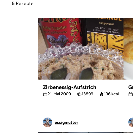
5
Rezepte
Zirbenessig-Aufstrich
G
21. Mai 2009
13899
196 kcal
essigmutter