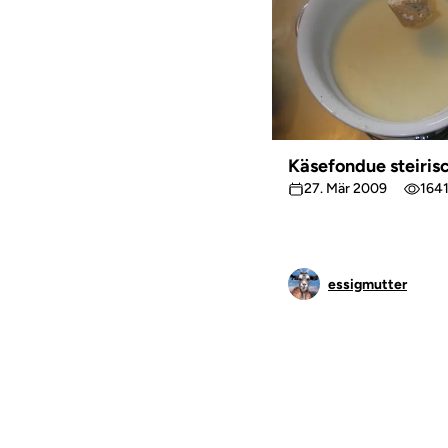
Käsefondue steiris
27. Mär 2009
164
essigmutter