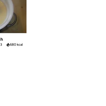
ch
13
680 kcal