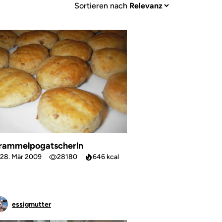
Sortieren nach
rammelpogatscherln
28. Mär 2009
28180
646 kcal
essigmutter