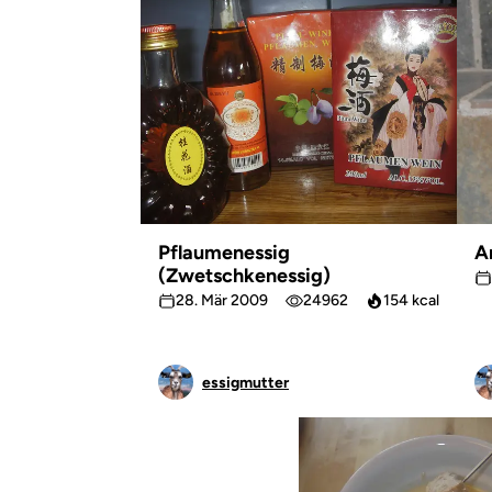
Pflaumenessig
A
(Zwetschkenessig)
28. Mär 2009
24962
154 kcal
essigmutter