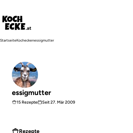
Direkt
zum
Inhalt
Pfadnavigation
Startseite
Kochecken
essigmutter
essigmutter
15 Rezepte
Seit
27. Mär 2009
Rezepte