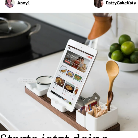
Anny1
PattyCakeKaty