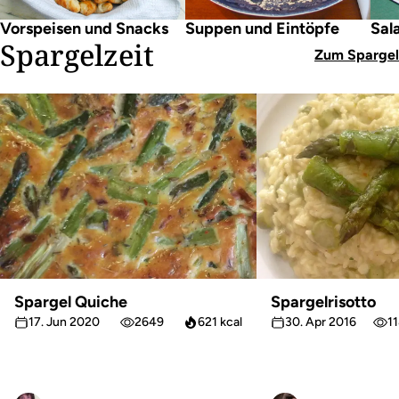
Vorspeisen und Snacks
Suppen und Eintöpfe
Sal
Spargelzeit
Zum Spargel
Spargel Quiche
Spargelrisotto
17. Jun 2020
2649
621 kcal
30. Apr 2016
1