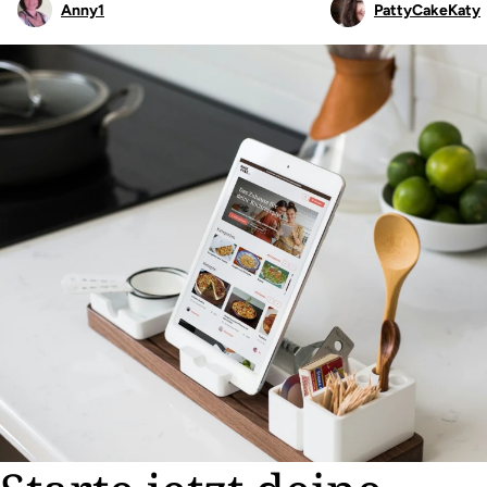
Anny1
PattyCakeKaty