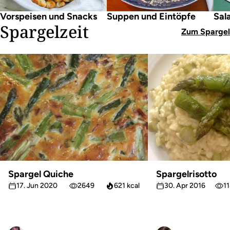
Vorspeisen und Snacks
Suppen und Eintöpfe
Sal
Spargelzeit
Zum Spargel
Spargel Quiche
Spargelrisotto
17. Jun 2020
2649
621 kcal
30. Apr 2016
1